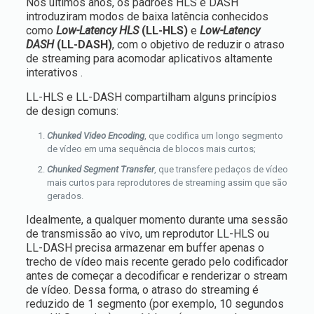
Nos últimos anos, os padrões HLS e DASH
introduziram modos de baixa latência conhecidos
como
Low-Latency HLS
(LL-HLS)
e
Low-Latency
DASH
(LL-DASH)
, com o objetivo de reduzir o atraso
de streaming para acomodar aplicativos altamente
interativos .
LL-HLS e LL-DASH compartilham alguns princípios
de design comuns:
Chunked Video Encoding
, que codifica um longo segmento
de vídeo em uma sequência de blocos mais curtos;
Chunked Segment Transfer
, que transfere pedaços de vídeo
mais curtos para reprodutores de streaming assim que são
gerados.
Idealmente, a qualquer momento durante uma sessão
de transmissão ao vivo, um reprodutor LL-HLS ou
LL-DASH precisa armazenar em buffer apenas o
trecho de vídeo mais recente gerado pelo codificador
antes de começar a decodificar e renderizar o stream
de vídeo. Dessa forma, o atraso do streaming é
reduzido de 1 segmento (por exemplo, 10 segundos