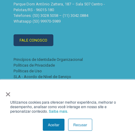
Parque Dom Antônio Zattera, 187 – Sala 507 Centro -
Pelotas/RS - 96015-180
Telefones: (53) 3028.5058 – (11) 3042.0884
Whatsapp (53) 99970-5989
FALE CONOSCO
Princípios de Identidade Organizacional
Políticas de Privacidade
Políticas de Uso
SLA - Acordo de Nível de Serviço
×
Utilizamos cookies para oferecer melhor experiência, melhorar o
desempenho, analisar como você interage em nosso site e
personalizar conteúdo.
Saiba mais.
© 2022 K2. Todos os direitos reservados
Aceitar
Recusar