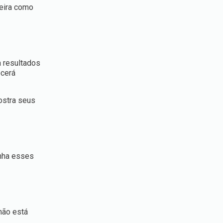
neira como
 resultados
cerá
stra seus
enha esses
não está