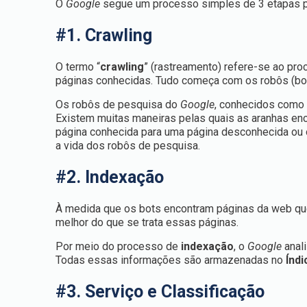
O
Google
segue um processo simples de 3 etapas pa
#1. Crawling
O termo “
crawling
” (rastreamento) refere-se ao pro
páginas conhecidas. Tudo começa com os robôs (bo
Os robôs de pesquisa do
Google
, conhecidos com
Existem muitas maneiras pelas quais as aranhas en
página conhecida para uma página desconhecida ou o 
a vida dos robôs de pesquisa.
#2. Indexação
À medida que os bots encontram páginas da web qu
melhor do que se trata essas páginas.
Por meio do processo de
indexação
, o
Google
anali
Todas essas informações são armazenadas no
Índ
#3. Serviço e Classificação