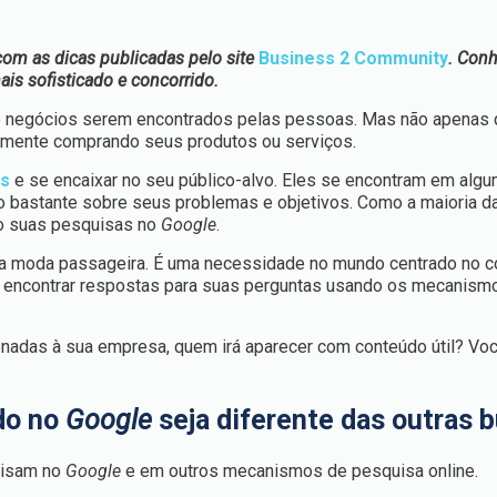
om as dicas publicadas pelo site
Business 2 Community
. Con
s sofisticado e concorrido.
 e negócios serem encontrados pelas pessoas. Mas não apenas 
almente comprando seus produtos ou serviços.
as
e se encaixar no seu público-alvo. Eles se encontram em algu
o bastante sobre seus problemas e objetivos. Como a maioria 
do suas pesquisas no
Google
.
uma moda passageira. É uma necessidade no mundo centrado no 
 encontrar respostas para suas perguntas usando os mecanism
onadas à sua empresa, quem irá aparecer com conteúdo útil? Vo
do no
Google
seja diferente das outras 
uisam no
Google
e em outros mecanismos de pesquisa online.