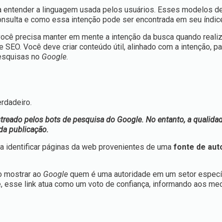
a entender a linguagem usada pelos usuários. Esses modelos d
onsulta e como essa intenção pode ser encontrada em seu índic
 você precisa manter em mente a intenção da busca quando reali
 SEO. Você deve criar conteúdo útil, alinhado com a intenção, pa
pesquisas no
Google
.
erdadeiro.
treado pelos bots de pesquisa do Google. No entanto, a qualida
da publicação.
ra identificar páginas da web provenientes de uma
fonte de aut
o mostrar ao
Google
quem é uma autoridade em um setor especí
, esse link atua como um voto de confiança, informando aos m