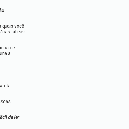
são
s quais você
rias táticas
ados de
ina a
afeta
ssoas
cil de ler