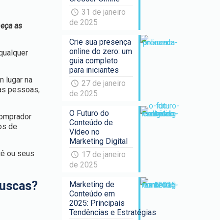
31 de janeiro
de 2025
heça as
Crie sua presença
online do zero: um
qualquer
guia completo
para iniciantes
m lugar na
27 de janeiro
das pessoas,
de 2025
O Futuro do
comprador
Conteúdo de
os de
Vídeo no
Marketing Digital
cê ou seus
17 de janeiro
de 2025
buscas?
Marketing de
Conteúdo em
2025: Principais
Tendências e Estratégias