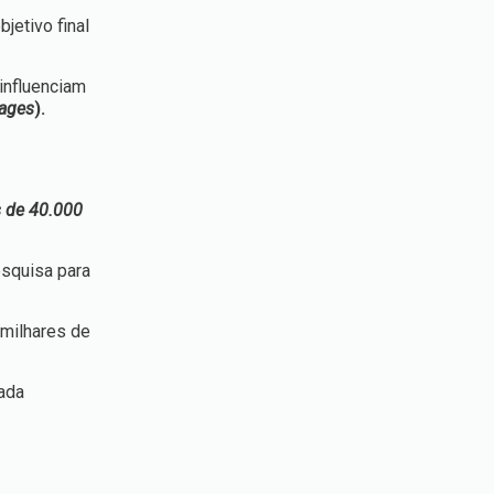
jetivo final
influenciam
Pages
).
s de 40.000
esquisa para
 milhares de
cada