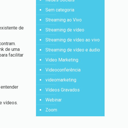
Sem categoria
Streaming ao Vivo
existente de
Streaming de vídeo
Streaming de vídeo ao vivo
contram.
ink de uma
Streaming de vídeo e áudio
ra facilitar
Video Marketing
Videoconferência
videomarketing
 entender
Vídeos Gravados
Webinar
e vídeos.
Zoom