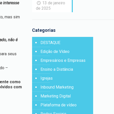
e interesse
13 de janeiro
de 2025
to, mas sim
Categorias
ado, não é
DESTAQUE
Edição de Vídeo
para seus
Empresários e Empresas
do –
Ensino a Distância
Igrejas
mente como
olvidos com
Inbound Marketing
Marketing Digital
Plataforma de vídeo
Redes Sociais