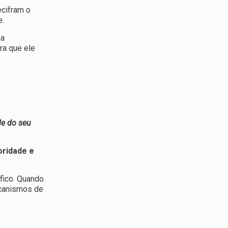
ecifram o
e.
za
ra que ele
de do seu
oridade e
fico. Quando
ecanismos de