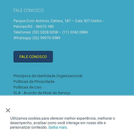
FALE CONOSCO
Parque Dom Antônio Zattera, 187 – Sala 507 Centro -
Pelotas/RS - 96015-180
Telefones: (53) 3028.5058 – (11) 3042.0884
Whatsapp (53) 99970-5989
FALE CONOSCO
Princípios de Identidade Organizacional
Políticas de Privacidade
Políticas de Uso
SLA - Acordo de Nível de Serviço
×
Utilizamos cookies para oferecer melhor experiência, melhorar o
desempenho, analisar como você interage em nosso site e
personalizar conteúdo.
Saiba mais.
© 2022 K2. Todos os direitos reservados